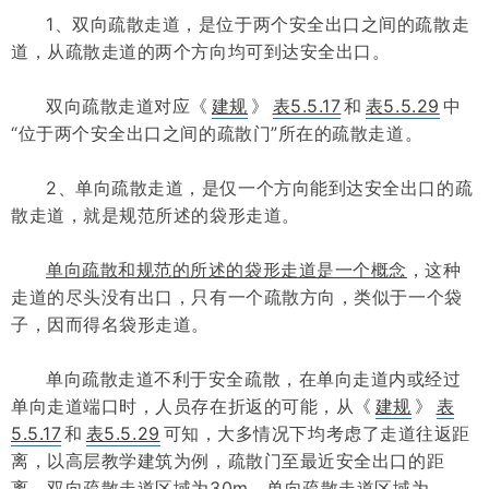
1、双向疏散走道，是位于两个安全出口之间的疏散走
道，从疏散走道的两个方向均可到达安全出口。
双向疏散走道对应《
建规
》
表5.5.17
和
表5.5.29
中
“位于两个安全出口之间的疏散门”所在的疏散走道。
2、单向疏散走道，是仅一个方向能到达安全出口的疏
散走道，就是规范所述的袋形走道。
单向疏散和规范的所述的袋形走道是一个概念
，这种
走道的
尽头没有出口
，只有一个疏散方向，
类似于一个袋
子，因而得名袋形走道。
单向疏散走道不利于安全疏散，在单向走道内或经过
单向走道端口时，人员存在折返的可能，从《
建规
》
表
5.5.17
和
表5.5.29
可知，大多情况下均考虑了走道往返距
离，以高层教学建筑为例，
疏散门至最近安全出口的距
离
，
双向疏散走道区域为30m，单向疏散走道区域为