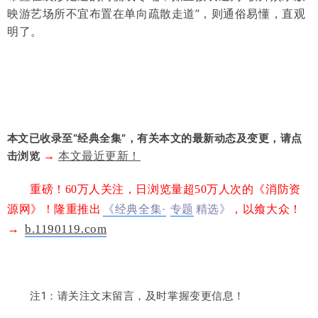
映游艺场所不宜布置在单向疏散走道”，则通俗易懂，直观
明了。
本文已收录至“经典全集”，有关本文的最新动态及变更，请点
击浏览
→
本文最近更新！
重磅！60万人关注，日浏览量超50万人次的《消防资
源网》！隆重
推出
《经典全集·
专题
精选》
，
以飨大众！
→
b.1190119.com
注1：请关注文末留言，及时掌握变更信息！