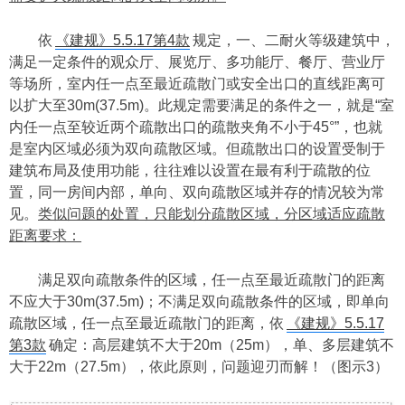
依
《建规》5.5.17第4款
规定，一、二耐火等级建筑中，
满足一定条件的观众厅、展览厅、多功能厅、餐厅、营业厅
等场所，室内任一点至最近疏散门或安全出口的直线距离可
以扩大至30m(37.5m)。此规定需要满足的条件之一，就是“室
内任一点至较近两个疏散出口的疏散夹角不小于45°”，也就
是室内区域必须为双向疏散区域。但疏散出口的设置受制于
建筑布局及使用功能，往往难以设置在最有利于疏散的位
置，同一房间内部，单向、双向疏散区域并存的情况较为常
见。
类似问题的处置，只能划分疏散区域，分区域适应疏散
距离要求：
满足双向疏散条件的区域，任一点至最近疏散门的距离
不应大于30m(37.5m)；不满足双向疏散条件的区域，即单向
疏散区域，任一点
至最近疏散门的距离
，依
《建规》5.5.17
第3款
确定：高层建筑不大于20m（25m），单、多层建筑不
大于22m（27.5m），依此原则，问题迎刃而解！（图示3）