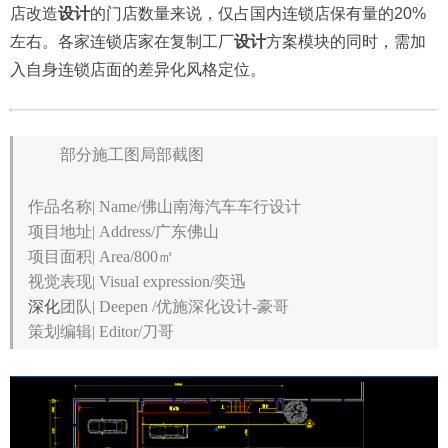
汽车
连锁
店
设计
偏重差异化 从目前国内期望对自身连锁
店改造
设计
的门店数量来说，仅占国内连锁店保有量的20%
左右。各家连锁店家在复制工厂
设计
方案模块的同时，需加
入自身连锁店面的差异化风格定位。
部分施工图局部截图
作品名称| Name/佛山南海汽车车行设计
项目地址| Address/广东佛山
项目面积| Area/800㎡
视觉表现| Visual expression/奕迅
深化
团队| Deepen /优施深化设计-豪哥
策划编辑| Editor/刀哥